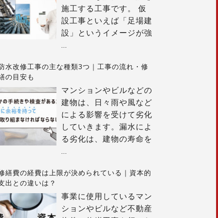
施工する工事です。 仮
設工事といえば「足場建
設」というイメージが強
…
防水改修工事の主な種類3つ｜工事の流れ・修
繕の目安も
マンションやビルなどの
建物は、日々雨や風など
による影響を受けて劣化
していきます。漏水によ
る劣化は、建物の寿命を
…
修繕費の経費は上限が決められている｜資本的
支出との違いは？
事業に使用しているマン
ションやビルなど不動産