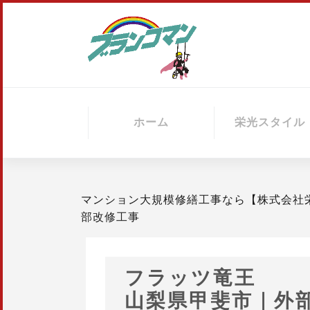
Skip
to
content
ホーム
栄光スタイル
マンション大規模修繕工事なら【株式会社
部改修工事
フラッツ竜王
山梨県甲斐市｜外