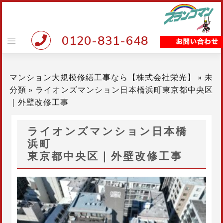
Skip
to
content
0120-831-648
マンション大規模修繕工事なら【株式会社栄光】
»
未
分類
»
ライオンズマンション日本橋浜町東京都中央区
｜外壁改修工事
ライオンズマンション日本橋
浜町
東京都中央区｜外壁改修工事