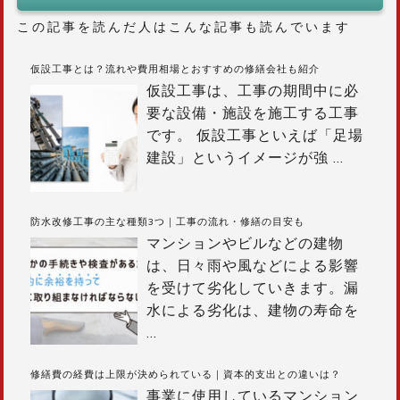
ョ
この記事を読んだ人はこんな記事も読んでいます
ン
仮設工事とは？流れや費用相場とおすすめの修繕会社も紹介
仮設工事は、工事の期間中に必
要な設備・施設を施工する工事
です。 仮設工事といえば「足場
建設」というイメージが強
…
防水改修工事の主な種類3つ｜工事の流れ・修繕の目安も
マンションやビルなどの建物
は、日々雨や風などによる影響
を受けて劣化していきます。漏
水による劣化は、建物の寿命を
…
修繕費の経費は上限が決められている｜資本的支出との違いは？
事業に使用しているマンション