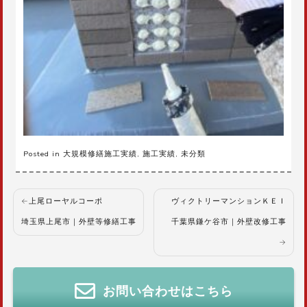
Posted in
大規模修繕施工実績
,
施工実績
,
未分類
投
上尾ローヤルコーポ
ヴィクトリーマンションＫＥＩ
稿
埼玉県上尾市｜外壁等修繕工事
千葉県鎌ケ谷市｜外壁改修工事
ナ
ビ
ゲ
ー
お問い合わせはこちら
シ