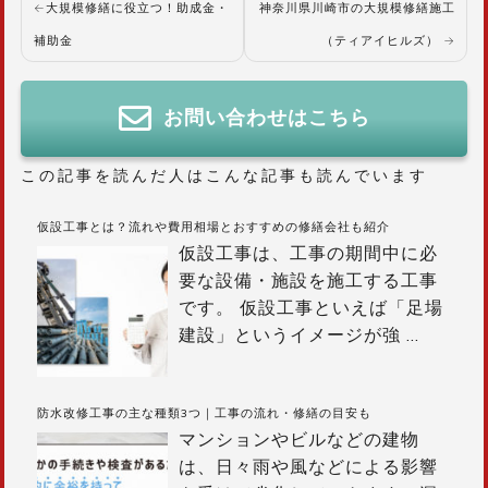
投
大規模修繕に役立つ！助成金・
神奈川県川崎市の大規模修繕施工
稿
補助金
（ティアイヒルズ）
ナ
ビ
ゲ
お問い合わせはこちら
ー
シ
この記事を読んだ人はこんな記事も読んでいます
ョ
ン
仮設工事とは？流れや費用相場とおすすめの修繕会社も紹介
仮設工事は、工事の期間中に必
要な設備・施設を施工する工事
です。 仮設工事といえば「足場
建設」というイメージが強
…
防水改修工事の主な種類3つ｜工事の流れ・修繕の目安も
マンションやビルなどの建物
は、日々雨や風などによる影響