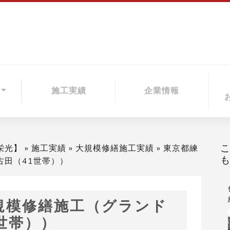
施工実績
企業情報
栄光】
»
施工実績
»
大規模修繕施工実績
»
東京都練
古田（41世帯））
規模修繕施工（グランド
世帯））