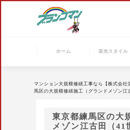
Skip
to
content
ホーム
栄光スタイル
マンション大規模修繕工事なら【株式会社
馬区の大規模修繕施工（グランドメゾン江
東京都練馬区の大
メゾン江古田（41