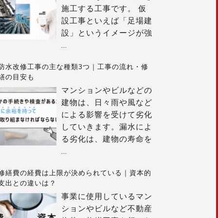
施工する工事です。 仮
設工事といえば「足場建
設」というイメージが強
…
防水改修工事の主な種類3つ｜工事の流れ・修
繕の目安も
マンションやビルなどの
建物は、日々雨や風など
による影響を受けて劣化
していきます。漏水によ
る劣化は、建物の寿命を
…
修繕費の経費は上限が決められている｜資本的
支出との違いは？
事業に使用しているマン
ションやビルなど不動産