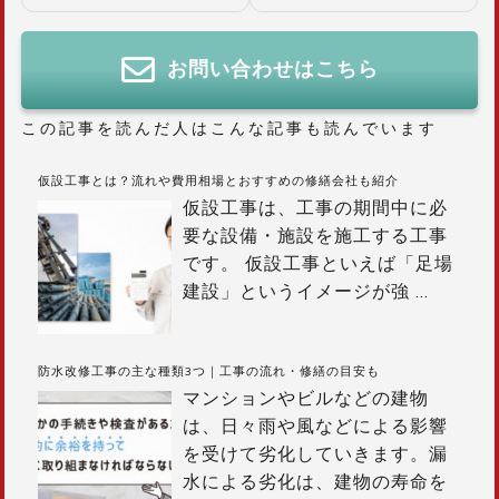
ナ
ビ
ゲ
お問い合わせはこちら
ー
シ
この記事を読んだ人はこんな記事も読んでいます
ョ
ン
仮設工事とは？流れや費用相場とおすすめの修繕会社も紹介
仮設工事は、工事の期間中に必
要な設備・施設を施工する工事
です。 仮設工事といえば「足場
建設」というイメージが強
…
防水改修工事の主な種類3つ｜工事の流れ・修繕の目安も
マンションやビルなどの建物
は、日々雨や風などによる影響
を受けて劣化していきます。漏
水による劣化は、建物の寿命を