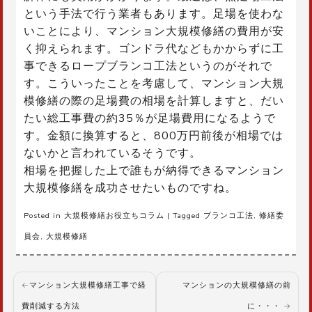
という手法で行う業者もあります。足場を使わな
いことにより、マンション大規模修繕の費用が安
く抑えられます。ゴンドラ代などもかからずに工
事できるロープブランコ工法というのがそれで
す。こういったことを考慮して、マンション大規
模修繕の際の足場費の相場を計算しますと、だい
たい総工事費の約35％が足場費用になるようで
す。金額に換算すると、800万円前後が相場では
ないかと言われているそうです。
相場を把握した上で誰もが納得できるマンション
大規模修繕を成功させたいものですね。
Posted in
大規模修繕お役立ちコラム
|
Tagged
ブランコ工法
,
修繕委
員会
,
大規模修繕
投
マンション大規模修繕工事で経
マンションの大規模修繕の前
稿
費削減する方法
に・・・