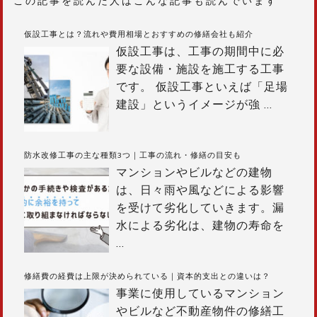
この記事を読んだ人はこんな記事も読んでいます
ョ
ン
仮設工事とは？流れや費用相場とおすすめの修繕会社も紹介
仮設工事は、工事の期間中に必
要な設備・施設を施工する工事
です。 仮設工事といえば「足場
建設」というイメージが強
…
防水改修工事の主な種類3つ｜工事の流れ・修繕の目安も
マンションやビルなどの建物
は、日々雨や風などによる影響
を受けて劣化していきます。漏
水による劣化は、建物の寿命を
…
修繕費の経費は上限が決められている｜資本的支出との違いは？
事業に使用しているマンション
やビルなど不動産物件の修繕工