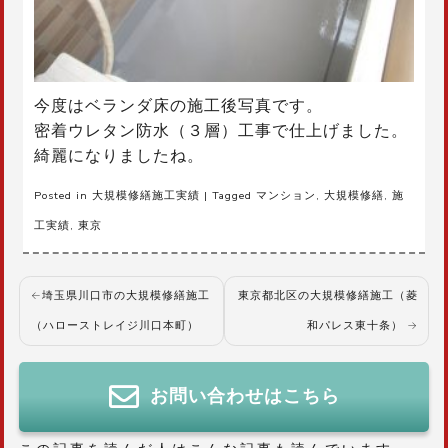
今度はベランダ床の施工後写真です。
密着ウレタン防水（３層）工事で仕上げました。
綺麗になりましたね。
Posted in
大規模修繕施工実績
|
Tagged
マンション
,
大規模修繕
,
施
工実績
,
東京
投
埼玉県川口市の大規模修繕施工
東京都北区の大規模修繕施工（菱
稿
（ハローストレイジ川口本町）
和パレス東十条）
ナ
ビ
ゲ
お問い合わせはこちら
ー
シ