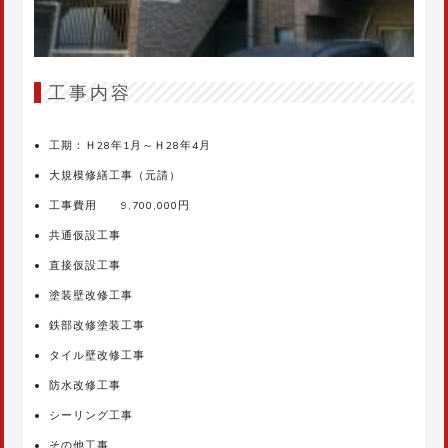
工事内容
工期：Ｈ28年1月～Ｈ28年4月
大規模修繕工事（元請）
工事費用 9,700,000円
共通仮設工事
直接仮設工事
塗装壁改修工事
鉄部改修塗装工事
タイル壁改修工事
防水改修工事
シーリング工事
その他工事