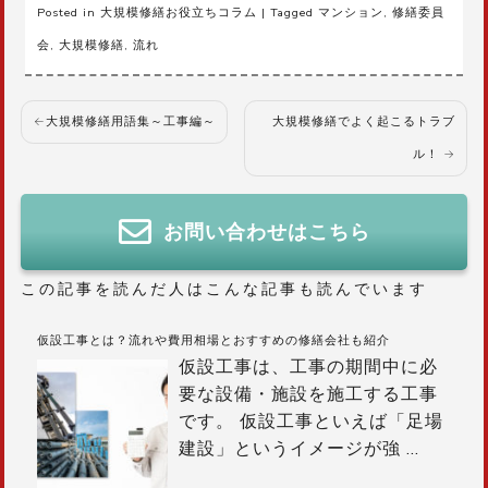
Posted in
大規模修繕お役立ちコラム
|
Tagged
マンション
,
修繕委員
会
,
大規模修繕
,
流れ
投
大規模修繕用語集～工事編～
大規模修繕でよく起こるトラブ
稿
ル！
ナ
ビ
ゲ
お問い合わせはこちら
ー
シ
この記事を読んだ人はこんな記事も読んでいます
ョ
ン
仮設工事とは？流れや費用相場とおすすめの修繕会社も紹介
仮設工事は、工事の期間中に必
要な設備・施設を施工する工事
です。 仮設工事といえば「足場
建設」というイメージが強
…