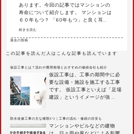
あります。今回の記事ではマンションの
寿命について紹介します。 マンションは
６０年もつ？ 「60年もつ」と良く耳…
続きを読む
過去の投稿
投
稿
この記事を読んだ人はこんな記事も読んでいます
ナ
ビ
仮設工事とは？流れや費用相場とおすすめの修繕会社も紹介
ゲ
仮設工事は、工事の期間中に必
ー
要な設備・施設を施工する工事
シ
です。 仮設工事といえば「足場
ョ
建設」というイメージが強
…
ン
防水改修工事の主な種類3つ｜工事の流れ・修繕の目安も
マンションやビルなどの建物
は、日々雨や風などによる影響